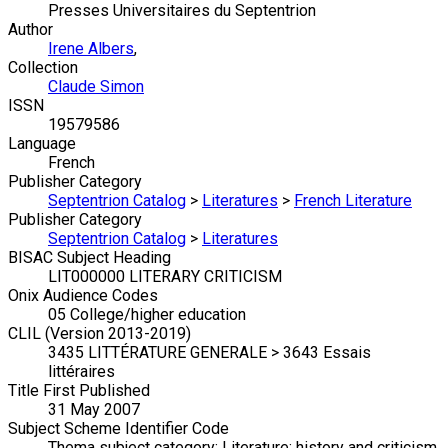
Presses Universitaires du Septentrion
Author
Irene Albers
,
Collection
Claude Simon
ISSN
19579586
Language
French
Publisher Category
Septentrion Catalog
>
Literatures
>
French Literature
Publisher Category
Septentrion Catalog
>
Literatures
BISAC Subject Heading
LIT000000 LITERARY CRITICISM
Onix Audience Codes
05 College/higher education
CLIL (Version 2013-2019)
3435 LITTÉRATURE GENERALE > 3643 Essais
littéraires
Title First Published
31 May 2007
Subject Scheme Identifier Code
Thema subject category: Literature: history and criticism