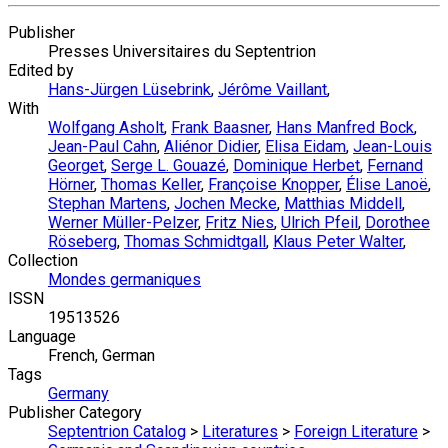
Publisher
Presses Universitaires du Septentrion
Edited by
Hans-Jürgen Lüsebrink
,
Jérôme Vaillant
,
With
Wolfgang Asholt
,
Frank Baasner
,
Hans Manfred Bock
,
Jean-Paul Cahn
,
Aliénor Didier
,
Elisa Eidam
,
Jean-Louis
Georget
,
Serge L. Gouazé
,
Dominique Herbet
,
Fernand
Hörner
,
Thomas Keller
,
Françoise Knopper
,
Élise Lanoë
,
Stephan Martens
,
Jochen Mecke
,
Matthias Middell
,
Werner Müller-Pelzer
,
Fritz Nies
,
Ulrich Pfeil
,
Dorothee
Röseberg
,
Thomas Schmidtgall
,
Klaus Peter Walter
,
Collection
Mondes germaniques
ISSN
19513526
Language
French, German
Tags
Germany
Publisher Category
Septentrion Catalog
>
Literatures
>
Foreign Literature
>