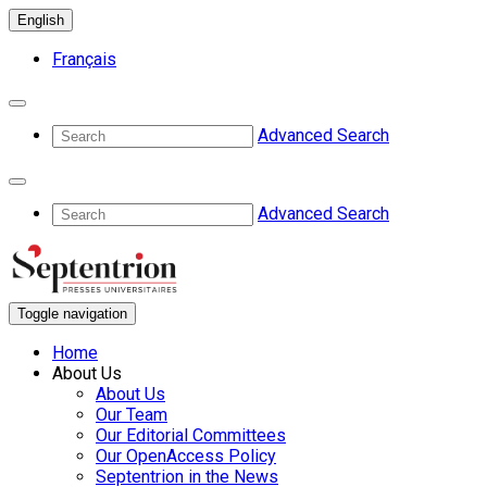
English
Français
Advanced Search
Advanced Search
Toggle navigation
Home
About Us
About Us
Our Team
Our Editorial Committees
Our OpenAccess Policy
Septentrion in the News