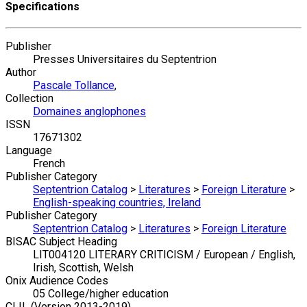
Specifications
Publisher
Presses Universitaires du Septentrion
Author
Pascale Tollance
,
Collection
Domaines anglophones
ISSN
17671302
Language
French
Publisher Category
Septentrion Catalog
>
Literatures
>
Foreign Literature
>
English-speaking countries, Ireland
Publisher Category
Septentrion Catalog
>
Literatures
>
Foreign Literature
BISAC Subject Heading
LIT004120 LITERARY CRITICISM / European / English,
Irish, Scottish, Welsh
Onix Audience Codes
05 College/higher education
CLIL (Version 2013-2019)