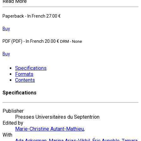
Read More
Paperback
- In French
27.00 €
Buy
PDF (PDF)
- In French
20.00 €
DRM - None
Buy
Specifications
Formats
Contents
Specifications
Publisher
Presses Universitaires du Septentrion
Edited by
Marie-Christine Autant-Mathieu
,
With
Ada Ackerman
,
Marina Arias-Vikhil
,
Éric Aunoble
,
Tamara