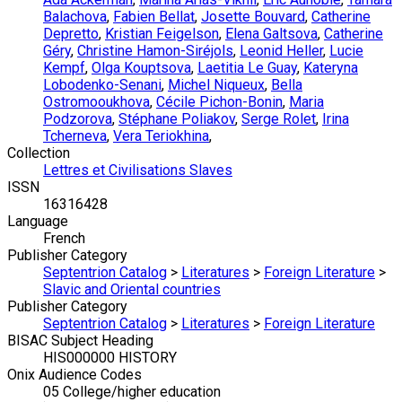
Balachova
,
Fabien Bellat
,
Josette Bouvard
,
Catherine
Depretto
,
Kristian Feigelson
,
Elena Galtsova
,
Catherine
Géry
,
Christine Hamon-Siréjols
,
Leonid Heller
,
Lucie
Kempf
,
Olga Kouptsova
,
Laetitia Le Guay
,
Kateryna
Lobodenko-Senani
,
Michel Niqueux
,
Bella
Ostromooukhova
,
Cécile Pichon-Bonin
,
Maria
Podzorova
,
Stéphane Poliakov
,
Serge Rolet
,
Irina
Tcherneva
,
Vera Teriokhina
,
Collection
Lettres et Civilisations Slaves
ISSN
16316428
Language
French
Publisher Category
Septentrion Catalog
>
Literatures
>
Foreign Literature
>
Slavic and Oriental countries
Publisher Category
Septentrion Catalog
>
Literatures
>
Foreign Literature
BISAC Subject Heading
HIS000000 HISTORY
Onix Audience Codes
05 College/higher education