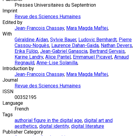
Presses Universitaires du Septentrion
Imprint
Revue des Sciences Humaines
Edited by
Jean-François Chassay
,
Mara Magda Maftei
,
With
Géraldine Aïdan
,
Sylvie Bauer
,
Ludovic Bernhardt
,
Pierre
Cassou-Noguès
,
Laurence Dahan-Gaida
,
Nathan Devers
,
Erika Fülöp
,
Jean-Gabriel Ganascia
,
Bertrand Gervais
,
Karine Landry
,
Alice Pantel
,
Emmanuel Picavet
,
Arnaud
Regnauld
,
Anne-Lise Solanilla
,
Introduction by
Jean-François Chassay
,
Mara Magda Maftei
,
Journal
Revue des Sciences Humaines
ISSN
00352195
Language
French
Tags
authorial figure in the digital age
,
digital art and
aesthetics
,
digital identity
,
digital literature
Publisher Category