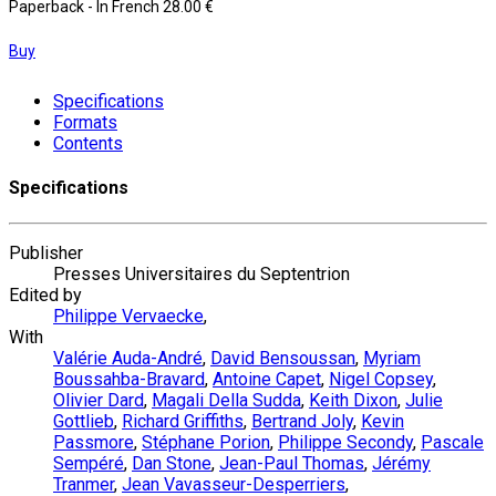
Paperback
- In French
28.00 €
Buy
Specifications
Formats
Contents
Specifications
Publisher
Presses Universitaires du Septentrion
Edited by
Philippe Vervaecke
,
With
Valérie Auda-André
,
David Bensoussan
,
Myriam
Boussahba-Bravard
,
Antoine Capet
,
Nigel Copsey
,
Olivier Dard
,
Magali Della Sudda
,
Keith Dixon
,
Julie
Gottlieb
,
Richard Griffiths
,
Bertrand Joly
,
Kevin
Passmore
,
Stéphane Porion
,
Philippe Secondy
,
Pascale
Sempéré
,
Dan Stone
,
Jean-Paul Thomas
,
Jérémy
Tranmer
,
Jean Vavasseur-Desperriers
,