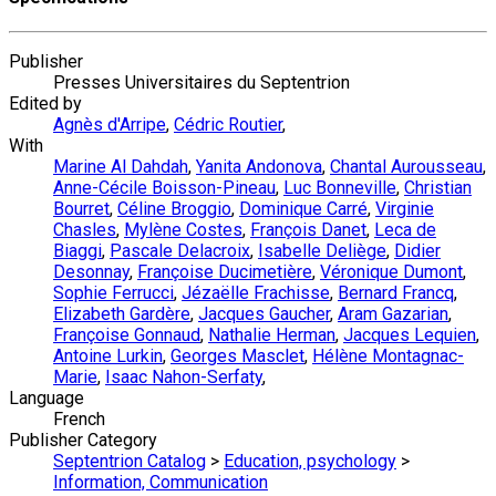
Publisher
Presses Universitaires du Septentrion
Edited by
Agnès d'Arripe
,
Cédric Routier
,
With
Marine Al Dahdah
,
Yanita Andonova
,
Chantal Aurousseau
,
Anne-Cécile Boisson-Pineau
,
Luc Bonneville
,
Christian
Bourret
,
Céline Broggio
,
Dominique Carré
,
Virginie
Chasles
,
Mylène Costes
,
François Danet
,
Leca de
Biaggi
,
Pascale Delacroix
,
Isabelle Deliège
,
Didier
Desonnay
,
Françoise Ducimetière
,
Véronique Dumont
,
Sophie Ferrucci
,
Jézaëlle Frachisse
,
Bernard Francq
,
Elizabeth Gardère
,
Jacques Gaucher
,
Aram Gazarian
,
Françoise Gonnaud
,
Nathalie Herman
,
Jacques Lequien
,
Antoine Lurkin
,
Georges Masclet
,
Hélène Montagnac-
Marie
,
Isaac Nahon-Serfaty
,
Language
French
Publisher Category
Septentrion Catalog
>
Education, psychology
>
Information, Communication