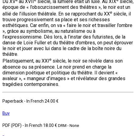
Du XV
au XVII
siècle, la lumière était un luxe. Au XIX
siècle,
époque de « l’obscurcissement des théâtres », le noir est un
e
allié de l’illusion théâtrale. En se rapprochant du XX
siècle, il
trouve progressivement sa place et ses richesses
esthétiques. Car enfin, on va « faire le noir et travailler l’ombre
», grâce au symbolisme, au naturalisme ou à
l’expressionnisme. Dès lors, à l’instar des futuristes, de la
danse de Loïe Fuller et du théâtre d’ombres, on peut éprouver
le noir et jouer avec lui dans le cadre de la boîte noire du
théâtre.
e
Plastiquement, au XXI
siècle, le noir se révèle dans son
absence ou sa présence. Le noir prend en charge la
dimension poétique et politique du théâtre. Il devient «
avaleur », « mangeur d’images » et révélateur des grandes
tragédies contemporaines.
Paperback
- In French
24.00 €
Buy
PDF (PDF)
- In French
18.00 €
DRM - None