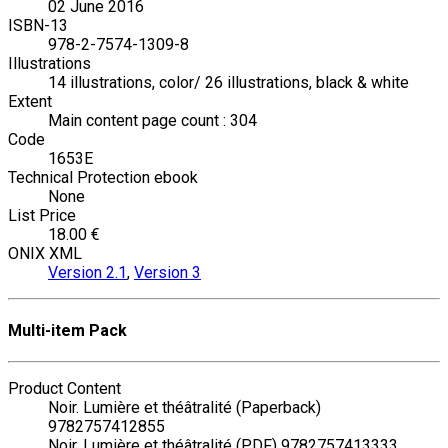
02 June 2016
ISBN-13
978-2-7574-1309-8
Illustrations
14 illustrations, color/ 26 illustrations, black & white
Extent
Main content page count : 304
Code
1653E
Technical Protection ebook
None
List Price
18.00 €
ONIX XML
Version 2.1
,
Version 3
Multi-item Pack
Product Content
Noir. Lumière et théâtralité (Paperback)
9782757412855
Noir. Lumière et théâtralité (PDF) 9782757413333