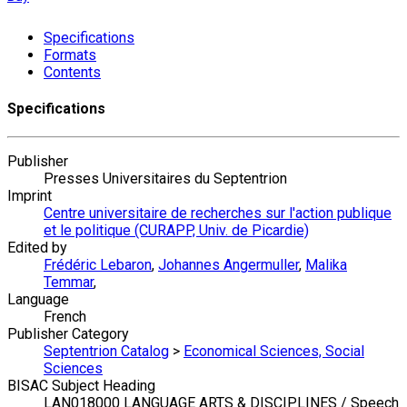
Specifications
Formats
Contents
Specifications
Publisher
Presses Universitaires du Septentrion
Imprint
Centre universitaire de recherches sur l'action publique
et le politique (CURAPP, Univ. de Picardie)
Edited by
Frédéric Lebaron
,
Johannes Angermuller
,
Malika
Temmar
,
Language
French
Publisher Category
Septentrion Catalog
>
Economical Sciences, Social
Sciences
BISAC Subject Heading
LAN018000 LANGUAGE ARTS & DISCIPLINES / Speech