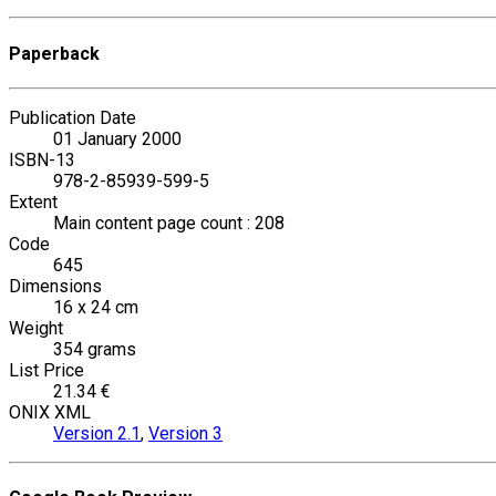
Paperback
Publication Date
01 January 2000
ISBN-13
978-2-85939-599-5
Extent
Main content page count : 208
Code
645
Dimensions
16 x 24 cm
Weight
354 grams
List Price
21.34 €
ONIX XML
Version 2.1
,
Version 3