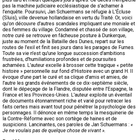
pas la machine judiciaire ecclésiastique de s'acharner à
l'enquête. Poursuivi, Jan Schuermans se réfugie à L'Écluse
(Sluis), ville devenue hollandaise en vertu du Traité. Or, voici
qu'on découvre d'autres scandales impliquant une moniale et
des femmes du village. Condamné et chassé de son village,
notre curé se retrouve en fâcheuse posture à Dunkerque,
juste au moment de la Bataille des Dunes, repart sur les
routes de l'exil et finit ses jours dans les parages de Furnes.
Toute sa vie n'est qu'une longue succession d'ambitions
frustrées, d'humiliations profondes et de poursuites
acharnées. L'auteur excelle à brosser cette tragique « petite
histoire » personnelle sur fond d'Histoire avec un grand H. Il
évoque d'une part le curé et sa clique d'amis et amies, de
l'autre les grands événements de ce dix-septième siècle,
dont le dépeçage de la Flandre, disputée entre l'Espagne, la
France et les Provinces-Unies. L'auteur exploite un éventail
de documents étonnamment riche et varié pour retracer les
faits certes mais avant tout pour pénétrer la psychologie des
personnages. Il dénonce en même temps la mesquinerie de
la Contre-Réforme avec son cortège de haines et de
suspicions. Lancinantes, ces paroles de Jan Schuermans :
«
Je ne voulais pas de quelque chose de vivant ».