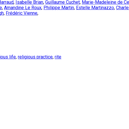
Barraud
,
Isabelle Brian
,
Guillaume Cuchet
,
Marie-Madeleine de Ce
e
,
Amandine Le Roux
,
Philippe Martin
,
Estelle Martinazzo
,
Charl
gh
,
Frédéric Vienne
,
ious life
,
religious practice
,
rite