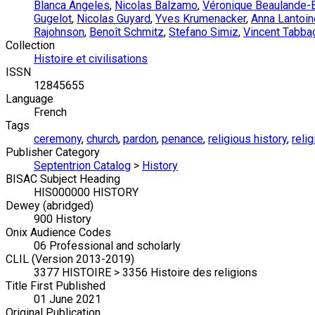
Blanca Angeles
,
Nicolas Balzamo
,
Véronique Beaulande-
Gugelot
,
Nicolas Guyard
,
Yves Krumenacker
,
Anna Lantoin
Rajohnson
,
Benoît Schmitz
,
Stefano Simiz
,
Vincent Tabba
Collection
Histoire et civilisations
ISSN
12845655
Language
French
Tags
ceremony
,
church
,
pardon
,
penance
,
religious history
,
relig
Publisher Category
Septentrion Catalog
>
History
BISAC Subject Heading
HIS000000 HISTORY
Dewey (abridged)
900 History
Onix Audience Codes
06 Professional and scholarly
CLIL (Version 2013-2019)
3377 HISTOIRE > 3356 Histoire des religions
Title First Published
01 June 2021
Original Publication