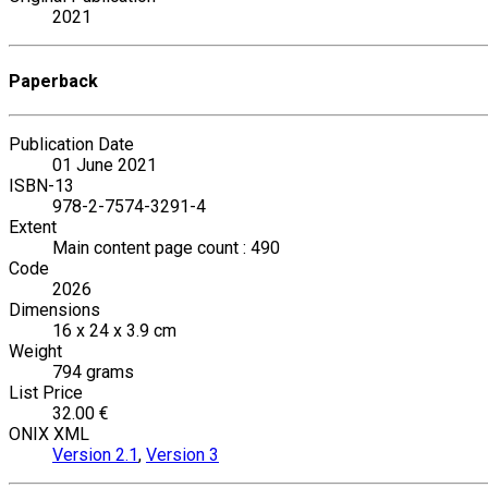
2021
Paperback
Publication Date
01 June 2021
ISBN-13
978-2-7574-3291-4
Extent
Main content page count : 490
Code
2026
Dimensions
16 x 24 x 3.9 cm
Weight
794 grams
List Price
32.00 €
ONIX XML
Version 2.1
,
Version 3