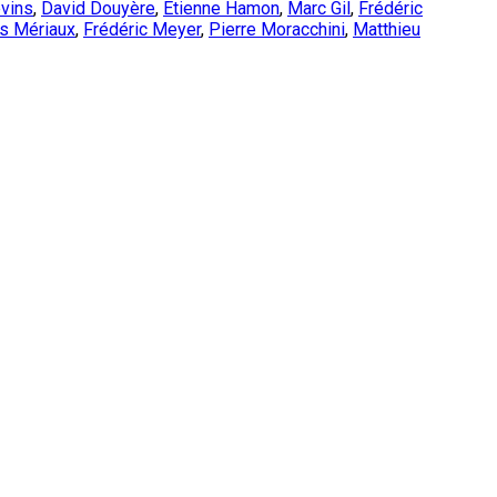
vins
,
David Douyère
,
Étienne Hamon
,
Marc Gil
,
Frédéric
es Mériaux
,
Frédéric Meyer
,
Pierre Moracchini
,
Matthieu