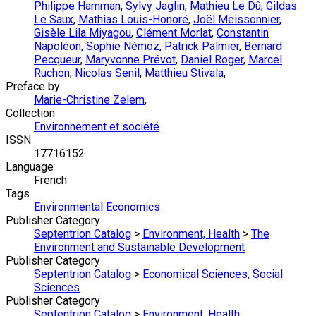
Philippe Hamman
,
Sylvy Jaglin
,
Mathieu Le Dû
,
Gildas
Le Saux
,
Mathias Louis-Honoré
,
Joël Meissonnier
,
Gisèle Lila Miyagou
,
Clément Morlat
,
Constantin
Napoléon
,
Sophie Némoz
,
Patrick Palmier
,
Bernard
Pecqueur
,
Maryvonne Prévot
,
Daniel Roger
,
Marcel
Ruchon
,
Nicolas Senil
,
Matthieu Stivala
,
Preface by
Marie-Christine Zelem
,
Collection
Environnement et société
ISSN
17716152
Language
French
Tags
Environmental Economics
Publisher Category
Septentrion Catalog
>
Environment, Health
>
The
Environment and Sustainable Development
Publisher Category
Septentrion Catalog
>
Economical Sciences, Social
Sciences
Publisher Category
Septentrion Catalog
>
Environment, Health