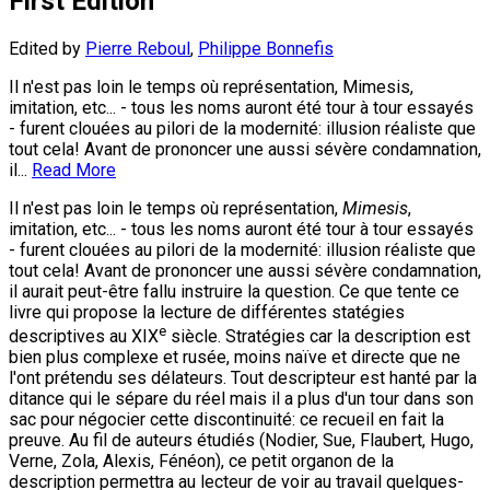
First Edition
Edited by
Pierre Reboul
,
Philippe Bonnefis
Il n'est pas loin le temps où représentation, Mimesis,
imitation, etc... - tous les noms auront été tour à tour essayés
- furent clouées au pilori de la modernité: illusion réaliste que
tout cela! Avant de prononcer une aussi sévère condamnation,
il...
Read More
Il n'est pas loin le temps où représentation,
Mimesis
,
imitation, etc... - tous les noms auront été tour à tour essayés
- furent clouées au pilori de la modernité: illusion réaliste que
tout cela! Avant de prononcer une aussi sévère condamnation,
il aurait peut-être fallu instruire la question. Ce que tente ce
livre qui propose la lecture de différentes statégies
e
descriptives au XIX
siècle. Stratégies car la description est
bien plus complexe et rusée, moins naïve et directe que ne
l'ont prétendu ses délateurs. Tout descripteur est hanté par la
ditance qui le sépare du réel mais il a plus d'un tour dans son
sac pour négocier cette discontinuité: ce recueil en fait la
preuve. Au fil de auteurs étudiés (Nodier, Sue, Flaubert, Hugo,
Verne, Zola, Alexis, Fénéon), ce petit organon de la
description permettra au lecteur de voir au travail quelques-