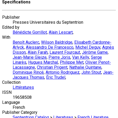
Specifications
Publisher
Presses Universitaires du Septentrion
Edited by
Bénédicte Gorrillot
,
Alain Lescart
,
With
Benoît Auclerc
,
Wilson Baldridge
,
Elisabeth Cardonne-
Arlyck
,
Alessandro De Francesco
,
Michel Deguy
,
Agnès
Disson
,
Alain Farah
,
Laurent Fourcaut
,
Jérôme Game
,
Jean-Marie Gleize
,
Pierre Joris
,
Van Kelly
,
Serge
Linarès
,
Hugues Marchal
,
Philippe Met
,
Olivier Penot-
Lacassagne
,
Christian Prigent
,
Nathalie Quintane
,
Dominique Rincé
,
Antonio Rodriguez
,
John Stout
,
Jean-
Jacques Thomas
,
Éric Trudel
,
Collection
Littératures
ISSN
19658508
Language
French
Publisher Category
Septentrion Catalog
>
Literatures
>
French Literature