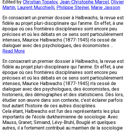
Edited by
Christian Topalov
,
Jean-Christophe Marcel
,
Olivier
Martin
,
Laurent Mucchielli
,
Philippe Steiner
,
Marie Jaisson
En consacrant un premier dossier à Halbwachs, la revue est
fidèle au projet pluri-discipli­naire qui l'anime. En effet, à une
époque où ces frontières disciplinaires sont encore peu
précises et où les débats en ce sens sont particulièrement
intenses, Maurice Halbwachs (1877-1945) n'a cessé de
dialoguer avec des psychologues, des économistes ...
Read More
En consacrant un premier dossier à Halbwachs, la revue est
fidèle au projet pluri-discipli­naire qui l'anime. En effet, à une
époque où ces frontières disciplinaires sont encore peu
précises et où les débats en ce sens sont particulièrement
intenses, Maurice Halbwachs (1877-1945) n'a cessé de
dialoguer avec des psychologues, des économistes, des
histo­riens, des démographes et des statisticiens. Dès lors,
étudier son œuvre dans son contex­te, c'est éclairer parfois
tout autant l'histoire de ces autres disciplines.
Cela étant, Halbwachs est l'un des représentants les plus
importants de l'école durkhei­mienne de sociologie. Avec
Mauss, Granet, Simiand, Lévy-Bruhl, Bouglé et quelques
autres, il a fortement contribué au maintien de la sociologie