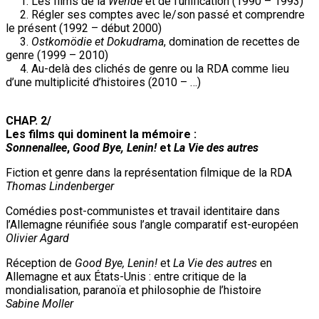
1. Les films de la
Wende
et de l'unification (1990 – 1993)
2. Régler ses comptes avec le/son passé et comprendre
le présent (1992 – début 2000)
3.
Ostkomödie et Dokudrama
, domination de recettes de
genre (1999 – 2010)
4. Au-delà des clichés de genre ou la RDA comme lieu
d’une multiplicité d’histoires (2010 – …)
CHAP. 2/
Les films qui dominent la mémoire :
Sonnenallee
,
Good Bye, Lenin!
et
La Vie des autres
Fiction et genre dans la représentation filmique de la RDA
Thomas Lindenberger
Comédies post-communistes et travail identitaire dans
l’Allemagne réunifiée sous l’angle comparatif est-européen
Olivier Agard
Réception de
Good Bye, Lenin!
et
La Vie des autres
en
Allemagne et aux États-Unis : entre critique de la
mondialisation, paranoïa et philosophie de l’histoire
Sabine Moller