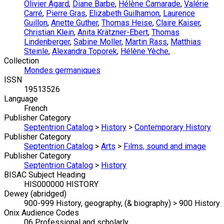
Olivier Agard
,
Diane Barbe
,
Hélène Camarade
,
Valérie
Carré
,
Pierre Gras
,
Elizabeth Guilhamon
,
Laurence
Guillon
,
Anette Guther
,
Thomas Heise
,
Claire Kaiser
,
Christian Klein
,
Anita Krätzner-Ebert
,
Thomas
Lindenberger
,
Sabine Moller
,
Martin Rass
,
Matthias
Steinle
,
Alexandra Toporek
,
Hélène Yèche
,
Collection
Mondes germaniques
ISSN
19513526
Language
French
Publisher Category
Septentrion Catalog
>
History
>
Contemporary History
Publisher Category
Septentrion Catalog
>
Arts
>
Films, sound and image
Publisher Category
Septentrion Catalog
>
History
BISAC Subject Heading
HIS000000 HISTORY
Dewey (abridged)
900-999 History, geography, (& biography) > 900 History
Onix Audience Codes
06 Professional and scholarly