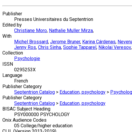
Publisher
Presses Universitaires du Septentrion
Edited by
Christiane Moro
,
Nathalie Muller Mirza
,
With
Michel Brossard
,
Jerome Bruner
,
Karina Cárdenas
,
Nevena
Jenny Ros
,
Chris Sinha
,
Sophie Tapparel
,
Nikolai Veresov
Collection
Psychologie
ISSN
0295253X
Language
French
Publisher Category
Septentrion Catalog
>
Education, psychology
>
Psychology
Publisher Category
Septentrion Catalog
>
Education, psychology
BISAC Subject Heading
PSY000000 PSYCHOLOGY
Onix Audience Codes
05 College/higher education
CLIL (Version 2013-2019)