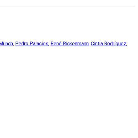
 Munch
,
Pedro Palacios
,
René Rickenmann
,
Cintia Rodríguez
,