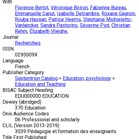
With
Florence Bertot
,
Véronique Boiron
,
Fabienne Bureau
,
Emmanuelle Canut
,
Isabelle Delcambre
,
Roxane Gagnon
,
Rouba Hassan
,
Patrice Heems
,
Stéphanie Michieletto-
Vanlancker
,
Sandra Pastorino
,
Séverine Piot
,
Christian
Rehm
,
Élizabeth Vlieghe
,
Journal
Recherches
ISSN
0295009X
Language
French
Publisher Category
Septentrion Catalog
>
Education, psychology
>
Education and Teaching
BISAC Subject Heading
EDU000000 EDUCATION
Dewey (abridged)
370 Education
Onix Audience Codes
06 Professional and scholarly
CLIL (Version 2013-2019)
3039 Pédagogie et formation des enseignants
Title First Published