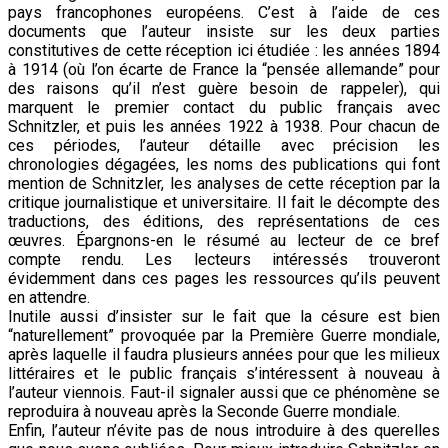
pays francophones européens. C’est à l’aide de ces
documents que l’auteur insiste sur les deux parties
constitutives de cette réception ici étudiée : les années 1894
à 1914 (où l’on écarte de France la “pensée allemande” pour
des raisons qu’il n’est guère besoin de rappeler), qui
marquent le premier contact du public français avec
Schnitzler, et puis les années 1922 à 1938. Pour chacun de
ces périodes, l’auteur détaille avec précision les
chronologies dégagées, les noms des publications qui font
mention de Schnitzler, les analyses de cette réception par la
critique journalistique et universitaire. Il fait le décompte des
traductions, des éditions, des représentations de ces
œuvres. Épargnons-en le résumé au lecteur de ce bref
compte rendu. Les lecteurs intéressés trouveront
évidemment dans ces pages les ressources qu’ils peuvent
en attendre.
Inutile aussi d’insister sur le fait que la césure est bien
“naturellement” provoquée par la Première Guerre mondiale,
après laquelle il faudra plusieurs années pour que les milieux
littéraires et le public français s’intéressent à nouveau à
l’auteur viennois. Faut-il signaler aussi que ce phénomène se
reproduira à nouveau après la Seconde Guerre mondiale.
Enfin, l’auteur n’évite pas de nous introduire à des querelles