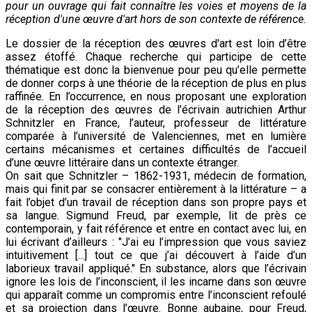
pour un ouvrage qui fait connaître les voies et moyens de la
réception d'une œuvre d'art hors de son contexte de référence.
Le dossier de la réception des œuvres d'art est loin d’être
assez étoffé. Chaque recherche qui participe de cette
thématique est donc la bienvenue pour peu qu’elle permette
de donner corps à une théorie de la réception de plus en plus
raffinée. En l’occurrence, en nous proposant une exploration
de la réception des œuvres de l’écrivain autrichien Arthur
Schnitzler en France, l’auteur, professeur de littérature
comparée à l’université de Valenciennes, met en lumière
certains mécanismes et certaines difficultés de l’accueil
d’une œuvre littéraire dans un contexte étranger.
On sait que Schnitzler – 1862-1931, médecin de formation,
mais qui finit par se consacrer entièrement à la littérature – a
fait l’objet d’un travail de réception dans son propre pays et
sa langue. Sigmund Freud, par exemple, lit de près ce
contemporain, y fait référence et entre en contact avec lui, en
lui écrivant d’ailleurs : "J’ai eu l’impression que vous saviez
intuitivement [...] tout ce que j’ai découvert à l’aide d’un
laborieux travail appliqué." En substance, alors que l’écrivain
ignore les lois de l’inconscient, il les incarne dans son œuvre
qui apparaît comme un compromis entre l’inconscient refoulé
et sa projection dans l’œuvre. Bonne aubaine, pour Freud,