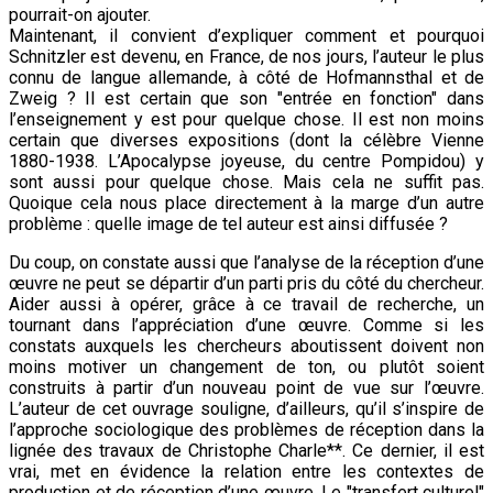
pourrait-on ajouter.
Maintenant, il convient d’expliquer comment et pourquoi
Schnitzler est devenu, en France, de nos jours, l’auteur le plus
connu de langue allemande, à côté de Hofmannsthal et de
Zweig ? Il est certain que son "entrée en fonction" dans
l’enseignement y est pour quelque chose. Il est non moins
certain que diverses expositions (dont la célèbre Vienne
1880-1938. L’Apocalypse joyeuse, du centre Pompidou) y
sont aussi pour quelque chose. Mais cela ne suffit pas.
Quoique cela nous place directement à la marge d’un autre
problème : quelle image de tel auteur est ainsi diffusée ?
Du coup, on constate aussi que l’analyse de la réception d’une
œuvre ne peut se départir d’un parti pris du côté du chercheur.
Aider aussi à opérer, grâce à ce travail de recherche, un
tournant dans l’appréciation d’une œuvre. Comme si les
constats auxquels les chercheurs aboutissent doivent non
moins motiver un changement de ton, ou plutôt soient
construits à partir d’un nouveau point de vue sur l’œuvre.
L’auteur de cet ouvrage souligne, d’ailleurs, qu’il s’inspire de
l’approche sociologique des problèmes de réception dans la
lignée des travaux de Christophe Charle**. Ce dernier, il est
vrai, met en évidence la relation entre les contextes de
production et de réception d’une œuvre. Le "transfert culturel"