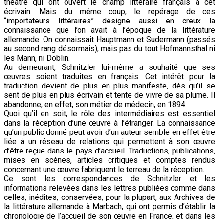
théâtre qui ont ouvert le champ littéraire français à cet
écrivain. Mais du même coup, le repérage de ces
“importateurs littéraires” désigne aussi en creux la
connaissance que l’on avait à l’époque de la littérature
allemande. On connaissait Hauptmann et Sudermann (passés
au second rang désormais), mais pas du tout Hofmannsthal ni
les Mann, ni Döblin.
Au demeurant, Schnitzler lui-même a souhaité que ses
œuvres soient traduites en français. Cet intérêt pour la
traduction devient de plus en plus manifeste, dès qu’il se
sent de plus en plus écrivain et tente de vivre de sa plume. Il
abandonne, en effet, son métier de médecin, en 1894.
Quoi qu’il en soit, le rôle des intermédiaires est essentiel
dans la réception d’une œuvre à l’étranger. La connaissance
qu’un public donné peut avoir d’un auteur semble en effet être
liée à un réseau de relations qui permettent à son œuvre
d’être reçue dans le pays d’accueil. Traductions, publications,
mises en scènes, articles critiques et comptes rendus
concernant une œuvre fabriquent le terreau de la réception.
Ce sont les correspondances de Schnitzler et les
informations relevées dans les lettres publiées comme dans
celles, inédites, conservées, pour la plupart, aux Archives de
la littérature allemande à Marbach, qui ont permis d’établir la
chronologie de l’accueil de son œuvre en France, et dans les