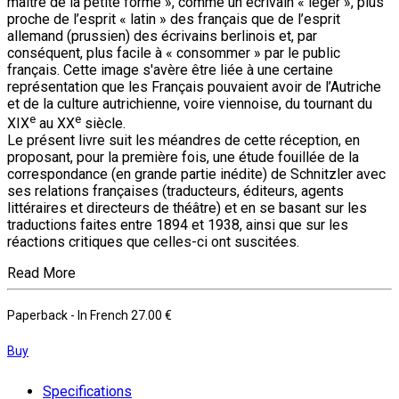
maître de la petite forme », comme un écrivain « léger », plus
proche de l’esprit « latin » des français que de l’esprit
allemand (prussien) des écrivains berlinois et, par
conséquent, plus facile à « consommer » par le public
français. Cette image s'avère être liée à une certaine
représentation que les Français pouvaient avoir de l’Autriche
et de la culture autrichienne, voire viennoise, du tournant du
e
e
XIX
au XX
siècle.
Le présent livre suit les méandres de cette réception, en
proposant, pour la première fois, une étude fouillée de la
correspondance (en grande partie inédite) de Schnitzler avec
ses relations françaises (traducteurs, éditeurs, agents
littéraires et directeurs de théâtre) et en se basant sur les
traductions faites entre 1894 et 1938, ainsi que sur les
réactions critiques que celles-ci ont suscitées.
Read More
Paperback
- In French
27.00 €
Buy
Specifications