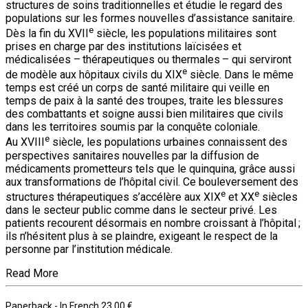
structures de soins traditionnelles et étudie le regard des
populations sur les formes nouvelles d’assistance sanitaire.
e
Dès la fin du XVII
siècle, les populations militaires sont
prises en charge par des institutions laïcisées et
médicalisées – thérapeutiques ou thermales – qui serviront
e
de modèle aux hôpitaux civils du XIX
siècle. Dans le même
temps est créé un corps de santé militaire qui veille en
temps de paix à la santé des troupes, traite les blessures
des combattants et soigne aussi bien militaires que civils
dans les territoires soumis par la conquête coloniale.
e
Au XVIII
siècle, les populations urbaines connaissent des
perspectives sanitaires nouvelles par la diffusion de
médicaments prometteurs tels que le quinquina, grâce aussi
aux transformations de l’hôpital civil. Ce bouleversement des
e
e
structures thérapeutiques s’accélère aux XIX
et XX
siècles
dans le secteur public comme dans le secteur privé. Les
patients recourent désormais en nombre croissant à l’hôpital ;
ils n’hésitent plus à se plaindre, exigeant le respect de la
personne par l’institution médicale.
Read More
Paperback
- In French
23.00 €