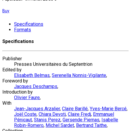
Buy
Specifications
Formats
Specifications
Publisher
Presses Universitaires du Septentrion
Edited by
Elisabeth Belmas
,
Serenella Nonnis-Vigilante
,
Foreword by
Jacques Deschamps
,
Introduction by
Olivier Faure
,
With
Jean-Jacques Arzalier
,
Claire Barillé
,
Yves-Marie Bercé
,
Joël Coste
,
Chiara Devoti
,
Claire Fredj
,
Emmanuel
Pénicaut
,
Stanis Perez
,
Gersende Piernas
,
Isabelle
Robin-Romero
,
Michel Sardet
,
Bertrand Taithe
,
Collection