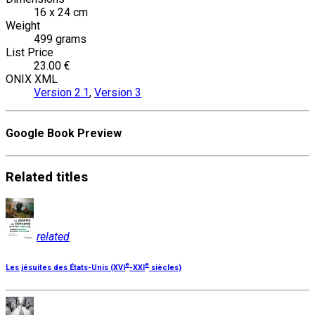
16 x 24 cm
Weight
499 grams
List Price
23.00 €
ONIX XML
Version 2.1
,
Version 3
Google Book Preview
Related
titles
related
e
e
Les jésuites des États-Unis (XVI
-XXI
siècles)