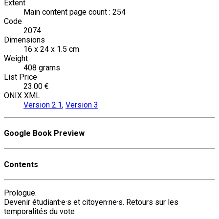
Extent
Main content page count : 254
Code
2074
Dimensions
16 x 24 x 1.5 cm
Weight
408 grams
List Price
23.00 €
ONIX XML
Version 2.1
,
Version 3
Google Book Preview
Contents
Prologue.
Devenir étudiant·e·s et citoyen·ne·s. Retours sur les
temporalités du vote