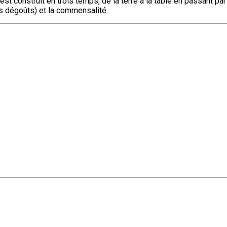
il est construit en trois temps, de la terre à la table en passant p
les dégoûts) et la commensalité.