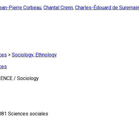
ean-Pierre Corbeau
,
Chantal Crenn
,
Charles-Édouard de Suremai
ces
>
Sociology, Ethnology
ces
NCE / Sociology
1 Sciences sociales