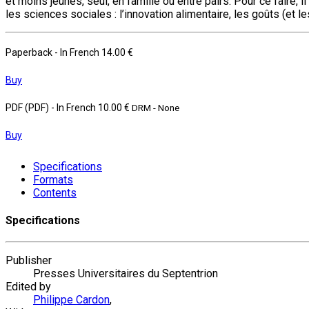
et moins jeunes, seul, en famille ou entre pairs. Pour ce faire, 
les sciences sociales : l’innovation alimentaire, les goûts (et 
Paperback
- In French
14.00 €
Buy
PDF (PDF)
- In French
10.00 €
DRM - None
Buy
Specifications
Formats
Contents
Specifications
Publisher
Presses Universitaires du Septentrion
Edited by
Philippe Cardon
,