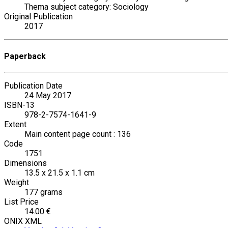
Thema subject category: Sociology
Original Publication
2017
Paperback
Publication Date
24 May 2017
ISBN-13
978-2-7574-1641-9
Extent
Main content page count : 136
Code
1751
Dimensions
13.5 x 21.5 x 1.1 cm
Weight
177 grams
List Price
14.00 €
ONIX XML