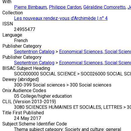
With
Pierre Birnbaum
,
Philippe Cardon
,
Géraldine Comoretto
,
J
Collection
Les nouveaux rendez-vous d'Archimède | n° 4
ISSN
24955477
Language
French
Publisher Category
Septentrion Catalog
>
Economical Sciences, Social Scien
Publisher Category
Septentrion Catalog
>
Economical Sciences, Social Scien
BISAC Subject Heading
SOC000000 SOCIAL SCIENCE > SOC026000 SOCIAL SCIE
Dewey (abridged)
300-399 Social sciences > 300 Social sciences
Onix Audience Codes
05 College/higher education
CLIL (Version 2013-2019)
3080 SCIENCES HUMAINES ET SOCIALES, LETTRES > 308
Title First Published
24 May 2017
Subject Scheme Identifier Code
Thema subject category: Society and culture: general