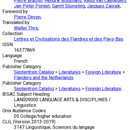
Pierre Brachin
,
Hendrik Brugmans
,
Raoul van Caenegem
,
Jan-Peter Ponten
,
Garmt Stuiveling
,
Jacques Zajicek
,
Foreword by
Pierre Deyon
,
Translated by
Walter Thys
,
Collection
Lettres et Civilisations des Flandres et des Pays-Bas
ISSN
16377869
Language
French
Publisher Category
Septentrion Catalog
>
Literatures
>
Foreign Literature
>
Flanders and the Netherlands
Publisher Category
Septentrion Catalog
>
Literatures
>
Foreign Literature
BISAC Subject Heading
LAN009000 LANGUAGE ARTS & DISCIPLINES /
Linguistics
Onix Audience Codes
05 College/higher education
CLIL (Version 2013-2019)
3147 Linguistique, Sciences du langage