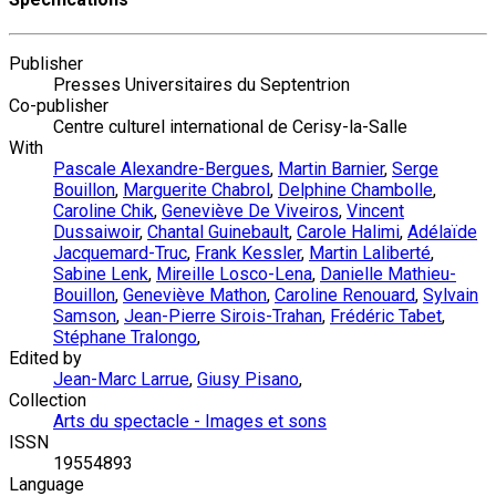
Publisher
Presses Universitaires du Septentrion
Co-publisher
Centre culturel international de Cerisy-la-Salle
With
Pascale Alexandre-Bergues
,
Martin Barnier
,
Serge
Bouillon
,
Marguerite Chabrol
,
Delphine Chambolle
,
Caroline Chik
,
Geneviève De Viveiros
,
Vincent
Dussaiwoir
,
Chantal Guinebault
,
Carole Halimi
,
Adélaïde
Jacquemard-Truc
,
Frank Kessler
,
Martin Laliberté
,
Sabine Lenk
,
Mireille Losco-Lena
,
Danielle Mathieu-
Bouillon
,
Geneviève Mathon
,
Caroline Renouard
,
Sylvain
Samson
,
Jean-Pierre Sirois-Trahan
,
Frédéric Tabet
,
Stéphane Tralongo
,
Edited by
Jean-Marc Larrue
,
Giusy Pisano
,
Collection
Arts du spectacle - Images et sons
ISSN
19554893
Language