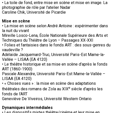
• La toile de fond, entre mise en scène et mise en image. La
photographie de rôle par l'atelier Nadar
Caroline Chik, Université de Picardie
Mise en scène
• La mise en scène selon André Antoine : expérimenter dans
la nuit du vivant
Mireille Losco-Lena, École Nationale Supérieure des Arts et
Techniques du Théâtre de Lyon – Passages XX-XXI
• Folies et fantaisies dans le fonds ART : des sous-genres du
vaudeville ?
Adélaïde Jacquemard-Truc, Université Paris-Est Marne-la-
Vallée – LISAA (EA 4120)
• Le théâtre historique et sa mise en scène d’après le fonds
ART (1860-1900)
Pascale Alexandre, Université Paris-Est Marne-la-Vallée –
LISAA (EA 4120)
• « Choses vues » : la mise en scène des adaptations
e
théâtrales des romans de Zola au XIX
siècle d’après les
fonds de l’ART
Geneviève De Viveiros, Université Western Ontario
Dynamiques intermédiales
• Les dispositifs mixtes théâtre/cinéma et leur mise en