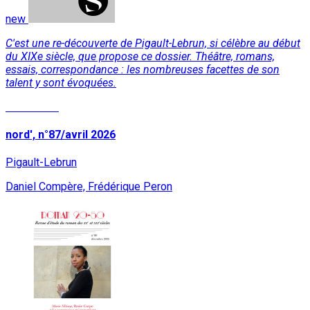
new
C'est une re-découverte de Pigault-Lebrun, si célèbre au début
du XIXe siècle, que propose ce dossier. Théâtre, romans,
essais, correspondance : les nombreuses facettes de son
talent y sont évoquées.
Read More
nord', n°87/avril 2026
Pigault-Lebrun
Daniel Compère, Frédérique Peron