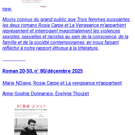
new
Moins connus du grand public que Trois femmes puissantes,
les deux romans Rosie Carpe et La Vengeance m’appartient
représentent et interrogent magistralement les violences
sexistes, sexuelles et racistes au sein de la conscience, de la
famille et de la société contemporaines, en nous faisant
réfléchir à notre rapport éthique à la littérature.
Read More
Roman 20-50, n° 80/décembre 2025
Marie NDiaye, Rosie Carpe et La vengeance m'appartient
Anne-Sophie Donnarieix, Évelyne Thoizet