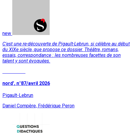
new
C'est une re-découverte de Pigault-Lebrun, si célèbre au début
du XIXe siècle, que propose ce dossier. Théâtre, romans,
essais, correspondance : les nombreuses facettes de son
talent y sont évoquées.
Read More
nord', n°87/avril 2026
Pigault-Lebrun
Daniel Compère, Frédérique Peron