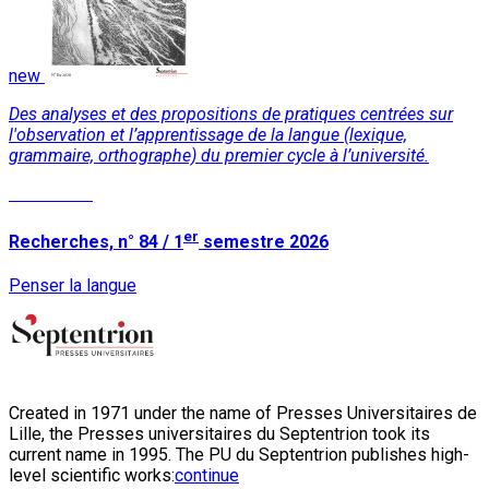
new
Des analyses et des propositions de pratiques centrées sur
l'observation et l’apprentissage de la langue (lexique,
grammaire, orthographe) du premier cycle à l’université.
Read More
er
Recherches, n° 84 / 1
semestre 2026
Penser la langue
Created in 1971 under the name of Presses Universitaires de
Lille, the Presses universitaires du Septentrion took its
current name in 1995. The PU du Septentrion publishes high-
level scientific works:
continue