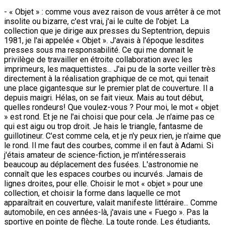
- « Objet » : comme vous avez raison de vous arrêter à ce mot
insolite ou bizarre, c'est vrai, j'ai le culte de l'objet. La
collection que je dirige aux presses du Septentrion, depuis
1981, je l'ai appelée « Objet ». J'avais à l'époque lesdites
presses sous ma responsabilité. Ce qui me donnait le
privilège de travailler en étroite collaboration avec les
imprimeurs, les maquettistes... J'ai pu de la sorte veiller très
directement à la réalisation graphique de ce mot, qui tenait
une place gigantesque sur le premier plat de couverture. Il a
depuis maigri. Hélas, on se fait vieux. Mais au tout début,
quelles rondeurs! Que voulez-vous ? Pour moi, le mot « objet
» est rond. Et je ne l'ai choisi que pour cela. Je n'aime pas ce
qui est aigu ou trop droit. Je hais le triangle, fantasme de
guillotineur. C'est comme cela, et je n'y peux rien, je n'aime que
le rond. Il me faut des courbes, comme il en faut à Adami. Si
j'étais amateur de science-fiction, je m'intéresserais
beaucoup au déplacement des fusées. L'astronomie ne
connaît que les espaces courbes ou incurvés. Jamais de
lignes droites, pour elle. Choisir le mot « objet » pour une
collection, et choisir la forme dans laquelle ce mot
apparaîtrait en couverture, valait manifeste littéraire... Comme
automobile, en ces années-là, j'avais une « Fuego ». Pas la
sportive en pointe de flèche. La toute ronde. Les étudiants,