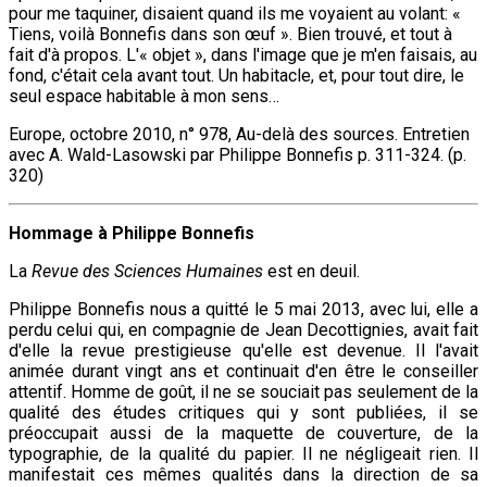
pour me taquiner, disaient quand ils me voyaient au volant: «
Tiens, voilà Bonnefis dans son œuf ». Bien trouvé, et tout à
fait d'à propos. L'« objet », dans l'image que je m'en faisais, au
fond, c'était cela avant tout. Un habitacle, et, pour tout dire, le
seul espace habitable à mon sens…
Europe, octobre 2010, n° 978, Au-delà des sources. Entretien
avec A. Wald-Lasowski par Philippe Bonnefis p. 311-324. (p.
320)
Hommage à Philippe Bonnefis
La
Revue des Sciences Humaines
est en deuil.
Philippe Bonnefis nous a quitté le 5 mai 2013, avec lui, elle a
perdu celui qui, en compagnie de Jean Decottignies, avait fait
d'elle la revue prestigieuse qu'elle est devenue. Il l'avait
animée durant vingt ans et continuait d'en être le conseiller
attentif. Homme de goût, il ne se souciait pas seulement de la
qualité des études critiques qui y sont publiées, il se
préoccupait aussi de la maquette de couverture, de la
typographie, de la qualité du papier. Il ne négligeait rien. Il
manifestait ces mêmes qualités dans la direction de sa