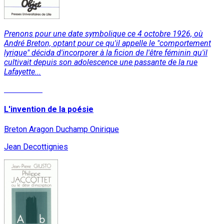
Prenons pour une date symbolique ce 4 octobre 1926, où
André Breton, optant pour ce qu'il appelle le "comportement
lyrique" décida d'incorporer à la ficion de l'être féminin qu'il
cultivait depuis son adolescence une passante de la rue
Lafayette...
Read More
L'invention de la poésie
Breton Aragon Duchamp Onirique
Jean Decottignies