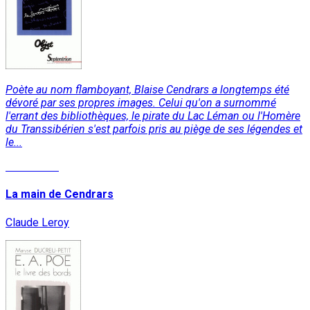
Poète au nom flamboyant, Blaise Cendrars a longtemps été
dévoré par ses propres images. Celui qu'on a surnommé
l'errant des bibliothèques, le pirate du Lac Léman ou l'Homère
du Transsibérien s'est parfois pris au piège de ses légendes et
le...
Read More
La main de Cendrars
Claude Leroy