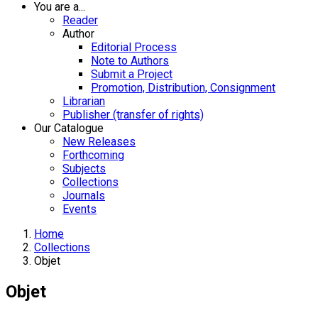
You are a...
Reader
Author
Editorial Process
Note to Authors
Submit a Project
Promotion, Distribution, Consignment
Librarian
Publisher (transfer of rights)
Our Catalogue
New Releases
Forthcoming
Subjects
Collections
Journals
Events
Home
Collections
Objet
Objet