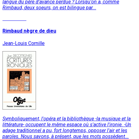
langue du père d'avance perdue ? Lorsqu'on a, comme
Rimbaud, deux soeurs, on est bilingue par...
Read More
Rimbaud nègre de dieu
Jean-Louis Cornille
Symboliquement, l'opéra et la bibliothèque -la musique et la
littérature- occupent le même espace où s'active l'ironie. -Un
adage traditionnel a pu, fort longtemps, opposer l'air et les
paroles. Nous savons, à présent, que les mots possèdent...