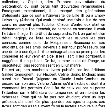
collection, « Objet », des Presses universitaires du
Septentrion, où sont parus tant d'ouvrages remarquables.
Enseignant exceptionnel, il a marqué des générations
d'étudiants que ce soit à l'Université de Lille III ou à Emory
University (Atlanta). Qui avait assisté une fois à l'un de ses
cours ne pouvait plus l'oublier. Chacun d'entre eux était un
événement que l'on attendait, de semaine en semaine. Il avait
l'art de ménager l'intérêt et de surprendre, l'art, en partant d'un
détail négligé, de faire redécouvrir les œuvres les plus
connues, comme celle de Maupassant. Beaucoup de ses
étudiants, de ses amis, devenus à leur tour professeurs, ont
une dette à son égard : il ne ménageait pas sa peine pour les
conseiller et leur venir en aide, il les lisait, il les corrigeait, il
suggérait, il les publiait. Ce fut, comme aurait dit Ponge, un
suscitateur. Tous reconnaissent en lui un maître.
De cet art, ses nombreux livres publiés par les éditions
Galilée témoignent : sur Flaubert, Céline, Giono, Michaux mais
aussi sur Pascal Quignard ou Claude Louis-Combet, ou
encore sur son ami, Valerio Adami, qu'il a traduit et dont il a
commenté les portraits. Car il fut de ceux qui ont su porter
l'attention sur la littérature contemporaine et en montrer les
richesses. Pour qui ne fut pas son étudiant, c'est un legs
précieux, stimulant. Car plus que des ouvrages critiques, ces
livres sont des essais inventifs où le lecteur savoure à la fois