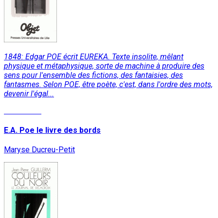
1848: Edgar POE écrit EUREKA. Texte insolite, mêlant
physique et métaphysique, sorte de machine à produire des
sens pour l'ensemble des fictions, des fantaisies, des
fantasmes. Selon POE, être poète, c'est, dans l'ordre des mots,
devenir l'égal...
Read More
E.A. Poe le livre des bords
Maryse Ducreu-Petit