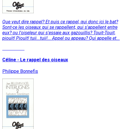
Que veut dire rappel? Et puis ce rappel, qui donc ici le bat?
Sont-ce les oiseaux qui se rappellent, qui s'appellent entre
eux? ou l'oiseleur qui s'essaie aux gazouillis? Touit-Touit,
piouït! Piouït! tuii...tuii!... Appel ou appeau? Qui appelle et...
Read More
Céline - Le rappel des oiseaux
Philippe Bonnefis