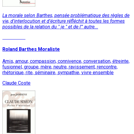
La morale selon Barthes, pensée problématique des règles de
vie, d'interlocution et d'écriture réfléchit à toutes les formes
possibles de la relation du " je " et de l'" autre...
Read More
Roland Barthes Moraliste
Amis, amour, compassion, connivence, conversation, étreinte,
fusionnel, groupe, mère, neutre, ravissement, rencontre,
rhétorique, rite, séminaire, sympathie, vivre ensemble
Claude Coste