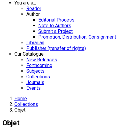
You are a...
Reader
Author
Editorial Process
Note to Authors
Submit a Project
Promotion, Distribution, Consignment
Librarian
Publisher (transfer of rights)
Our Catalogue
New Releases
Forthcoming
Subjects
Collections
Journals
Events
Home
Collections
Objet
Objet