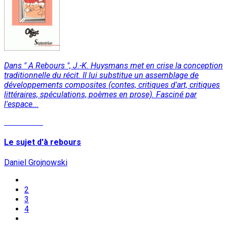
Dans " A Rebours ", J.-K. Huysmans met en crise la conception
traditionnelle du récit. Il lui substitue un assemblage de
développements composites (contes, critiques d'art, critiques
littéraires, spéculations, poèmes en prose). Fasciné par
l'espace...
Read More
Le sujet d'à rebours
Daniel Grojnowski
2
3
4