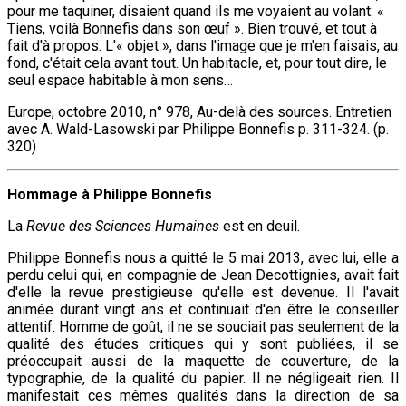
pour me taquiner, disaient quand ils me voyaient au volant: «
Tiens, voilà Bonnefis dans son œuf ». Bien trouvé, et tout à
fait d'à propos. L'« objet », dans l'image que je m'en faisais, au
fond, c'était cela avant tout. Un habitacle, et, pour tout dire, le
seul espace habitable à mon sens…
Europe, octobre 2010, n° 978, Au-delà des sources. Entretien
avec A. Wald-Lasowski par Philippe Bonnefis p. 311-324. (p.
320)
Hommage à Philippe Bonnefis
La
Revue des Sciences Humaines
est en deuil.
Philippe Bonnefis nous a quitté le 5 mai 2013, avec lui, elle a
perdu celui qui, en compagnie de Jean Decottignies, avait fait
d'elle la revue prestigieuse qu'elle est devenue. Il l'avait
animée durant vingt ans et continuait d'en être le conseiller
attentif. Homme de goût, il ne se souciait pas seulement de la
qualité des études critiques qui y sont publiées, il se
préoccupait aussi de la maquette de couverture, de la
typographie, de la qualité du papier. Il ne négligeait rien. Il
manifestait ces mêmes qualités dans la direction de sa