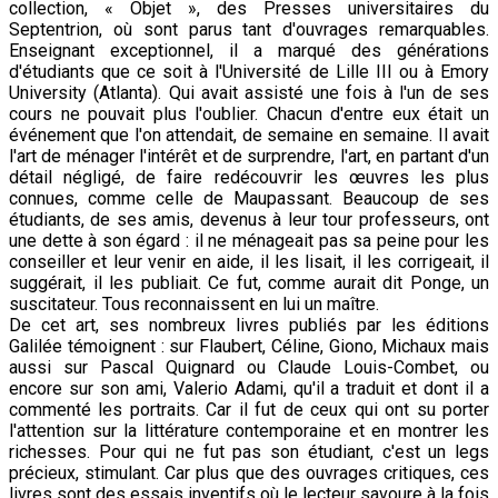
collection, « Objet », des Presses universitaires du
Septentrion, où sont parus tant d'ouvrages remarquables.
Enseignant exceptionnel, il a marqué des générations
d'étudiants que ce soit à l'Université de Lille III ou à Emory
University (Atlanta). Qui avait assisté une fois à l'un de ses
cours ne pouvait plus l'oublier. Chacun d'entre eux était un
événement que l'on attendait, de semaine en semaine. Il avait
l'art de ménager l'intérêt et de surprendre, l'art, en partant d'un
détail négligé, de faire redécouvrir les œuvres les plus
connues, comme celle de Maupassant. Beaucoup de ses
étudiants, de ses amis, devenus à leur tour professeurs, ont
une dette à son égard : il ne ménageait pas sa peine pour les
conseiller et leur venir en aide, il les lisait, il les corrigeait, il
suggérait, il les publiait. Ce fut, comme aurait dit Ponge, un
suscitateur. Tous reconnaissent en lui un maître.
De cet art, ses nombreux livres publiés par les éditions
Galilée témoignent : sur Flaubert, Céline, Giono, Michaux mais
aussi sur Pascal Quignard ou Claude Louis-Combet, ou
encore sur son ami, Valerio Adami, qu'il a traduit et dont il a
commenté les portraits. Car il fut de ceux qui ont su porter
l'attention sur la littérature contemporaine et en montrer les
richesses. Pour qui ne fut pas son étudiant, c'est un legs
précieux, stimulant. Car plus que des ouvrages critiques, ces
livres sont des essais inventifs où le lecteur savoure à la fois