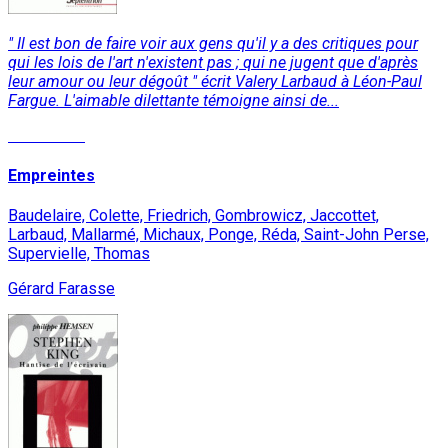
" Il est bon de faire voir aux gens qu'il y a des critiques pour
qui les lois de l'art n'existent pas ; qui ne jugent que d'après
leur amour ou leur dégoût " écrit Valery Larbaud à Léon-Paul
Fargue. L'aimable dilettante témoigne ainsi de...
Read More
Empreintes
Baudelaire, Colette, Friedrich, Gombrowicz, Jaccottet,
Larbaud, Mallarmé, Michaux, Ponge, Réda, Saint-John Perse,
Supervielle, Thomas
Gérard Farasse