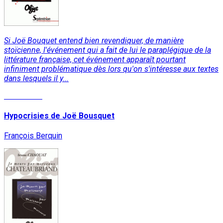
Si Joë Bouquet entend bien revendiquer, de manière
stoïcienne, l'événement qui a fait de lui le paraplégique de la
littérature française, cet événement apparaît pourtant
infiniment problématique dès lors qu'on s'intéresse aux textes
dans lesquels il y...
Read More
Hypocrisies de Joë Bousquet
François Berquin