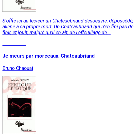
S'offre ici au lecteur un Chateaubriand désoeuvré, dépossédé,
aliéné à sa propre mort. Un Chateaubriand qui n'en fini pas de
finir, et jouit, malgré qu'il en ait, de l'effeuillage de...
Read More
Je meurs par morceaux. Chateaubriand
Bruno Chaouat