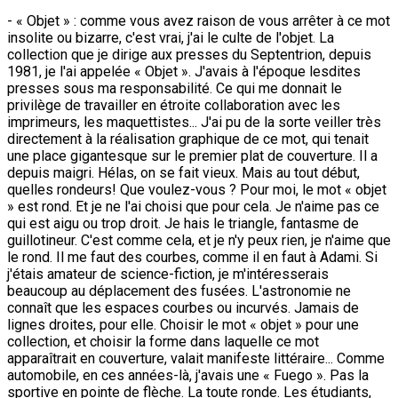
- « Objet » : comme vous avez raison de vous arrêter à ce mot
insolite ou bizarre, c'est vrai, j'ai le culte de l'objet. La
collection que je dirige aux presses du Septentrion, depuis
1981, je l'ai appelée « Objet ». J'avais à l'époque lesdites
presses sous ma responsabilité. Ce qui me donnait le
privilège de travailler en étroite collaboration avec les
imprimeurs, les maquettistes... J'ai pu de la sorte veiller très
directement à la réalisation graphique de ce mot, qui tenait
une place gigantesque sur le premier plat de couverture. Il a
depuis maigri. Hélas, on se fait vieux. Mais au tout début,
quelles rondeurs! Que voulez-vous ? Pour moi, le mot « objet
» est rond. Et je ne l'ai choisi que pour cela. Je n'aime pas ce
qui est aigu ou trop droit. Je hais le triangle, fantasme de
guillotineur. C'est comme cela, et je n'y peux rien, je n'aime que
le rond. Il me faut des courbes, comme il en faut à Adami. Si
j'étais amateur de science-fiction, je m'intéresserais
beaucoup au déplacement des fusées. L'astronomie ne
connaît que les espaces courbes ou incurvés. Jamais de
lignes droites, pour elle. Choisir le mot « objet » pour une
collection, et choisir la forme dans laquelle ce mot
apparaîtrait en couverture, valait manifeste littéraire... Comme
automobile, en ces années-là, j'avais une « Fuego ». Pas la
sportive en pointe de flèche. La toute ronde. Les étudiants,