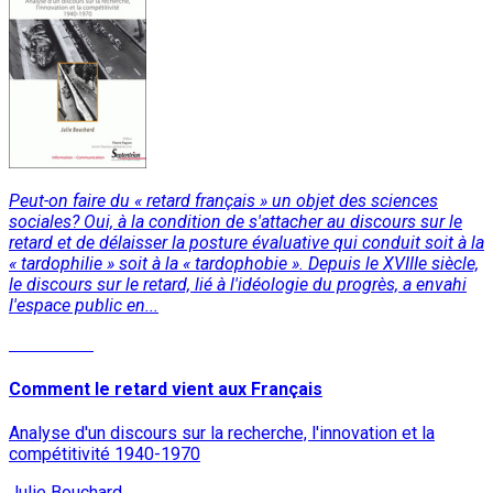
Peut-on faire du « retard français » un objet des sciences
sociales? Oui, à la condition de s'attacher au discours sur le
retard et de délaisser la posture évaluative qui conduit soit à la
« tardophilie » soit à la « tardophobie ». Depuis le XVIIIe siècle,
le discours sur le retard, lié à l'idéologie du progrès, a envahi
l'espace public en...
Read More
Comment le retard vient aux Français
Analyse d'un discours sur la recherche, l'innovation et la
compétitivité 1940-1970
Julie Bouchard