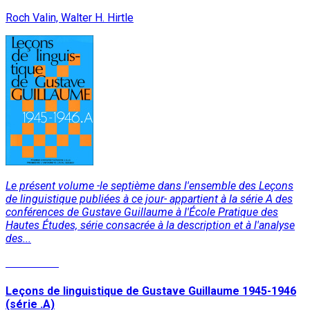
Roch Valin, Walter H. Hirtle
Le présent volume -le septième dans l'ensemble des Leçons
de linguistique publiées à ce jour- appartient à la série A des
conférences de Gustave Guillaume à l'École Pratique des
Hautes Études, série consacrée à la description et à l'analyse
des...
Read More
Leçons de linguistique de Gustave Guillaume 1945-1946
(série .A)