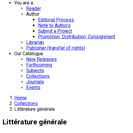
You are a...
Reader
Author
Editorial Process
Note to Authors
Submit a Project
Promotion, Distribution, Consignment
Librarian
Publisher (transfer of rights)
Our Catalogue
New Releases
Forthcoming
Subjects
Collections
Journals
Events
Home
Collections
Littérature générale
Littérature générale