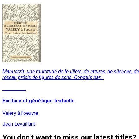
Manuscrit: une multitude de feuillets, de ratures, de silences, 
réseau précis de figures de sens. Conquis par...
Read More
Ecriture et génétique textuelle
Valéry à l'oeuvre
Jean Levaillant
You don't want to miss our latest titles?