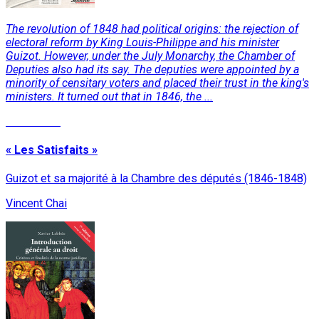
The revolution of 1848 had political origins: the rejection of
electoral reform by King Louis-Philippe and his minister
Guizot. However, under the July Monarchy, the Chamber of
Deputies also had its say. The deputies were appointed by a
minority of censitary voters and placed their trust in the king's
ministers. It turned out that in 1846, the ...
Read More
« Les Satisfaits »
Guizot et sa majorité à la Chambre des députés (1846-1848)
Vincent Chai