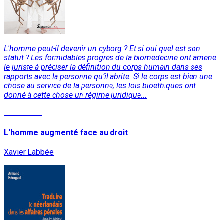
L'homme peut-il devenir un cyborg ? Et si oui quel est son
statut ? Les formidables progrès de la biomédecine ont amené
le juriste à préciser la définition du corps humain dans ses
rapports avec la personne qu’il abrite. Si le corps est bien une
chose au service de la personne, les lois bioéthiques ont
donné à cette chose un régime juridique...
Read More
L'homme augmenté face au droit
Xavier Labbée