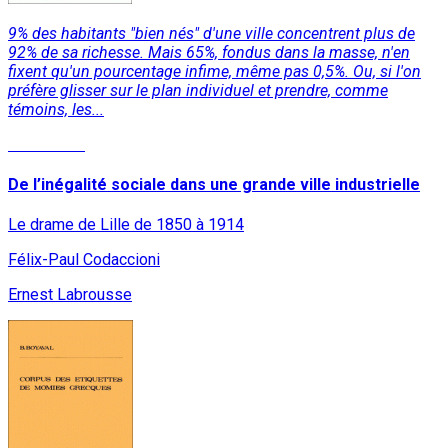
9% des habitants "bien nés" d'une ville concentrent plus de
92% de sa richesse. Mais 65%, fondus dans la masse, n'en
fixent qu'un pourcentage infime, même pas 0,5%. Ou, si l'on
préfère glisser sur le plan individuel et prendre, comme
témoins, les...
Read More
De l’inégalité sociale dans une grande ville industrielle
Le drame de Lille de 1850 à 1914
Félix-Paul Codaccioni
Ernest Labrousse