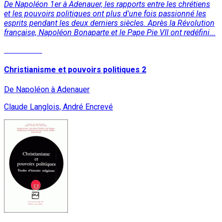
De Napoléon 1er à Adenauer, les rapports entre les chrétiens
et les pouvoirs politiques ont plus d'une fois passionné les
esprits pendant les deux derniers siècles. Après la Révolution
française, Napoléon Bonaparte et le Pape Pie VII ont redéfini...
Read More
Christianisme et pouvoirs politiques 2
De Napoléon à Adenauer
Claude Langlois, André Encrevé