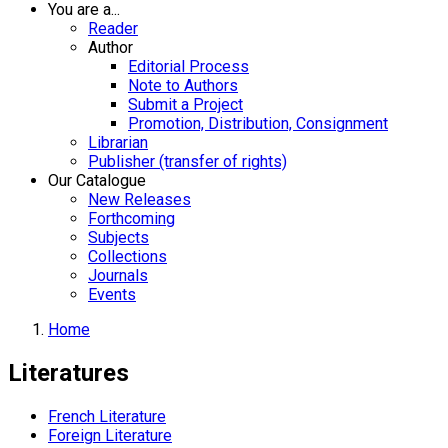
You are a...
Reader
Author
Editorial Process
Note to Authors
Submit a Project
Promotion, Distribution, Consignment
Librarian
Publisher (transfer of rights)
Our Catalogue
New Releases
Forthcoming
Subjects
Collections
Journals
Events
Home
Literatures
French Literature
Foreign Literature