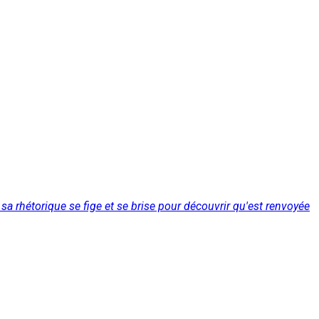
 sa rhétorique se fige et se brise pour découvrir qu'est renvoyée