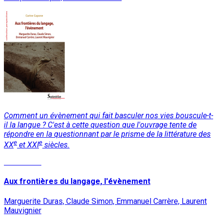
Comment un évènement qui fait basculer nos vies bouscule-t-
il la langue ? C'est à cette question que l'ouvrage tente de
répondre en la questionnant par le prisme de la littérature des
e
e
XX
et XXI
siècles.
Read More
Aux frontières du langage, l'évènement
Marguerite Duras, Claude Simon, Emmanuel Carrère, Laurent
Mauvignier