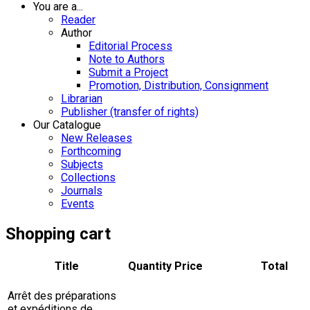
You are a...
Reader
Author
Editorial Process
Note to Authors
Submit a Project
Promotion, Distribution, Consignment
Librarian
Publisher (transfer of rights)
Our Catalogue
New Releases
Forthcoming
Subjects
Collections
Journals
Events
Shopping cart
Title
Quantity
Price
Total
Arrêt des préparations
et expéditions de