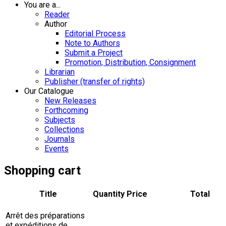
You are a...
Reader
Author
Editorial Process
Note to Authors
Submit a Project
Promotion, Distribution, Consignment
Librarian
Publisher (transfer of rights)
Our Catalogue
New Releases
Forthcoming
Subjects
Collections
Journals
Events
Shopping cart
Title
Quantity
Price
Total
Arrêt des préparations
et expéditions de