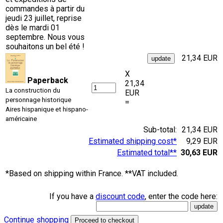
commandes à partir du
jeudi 23 juillet, reprise
dès le mardi 01
septembre. Nous vous
souhaitons un bel été !
21,34 EUR
X
Paperback
21,34
La construction du
EUR
personnage historique
=
Aires hispanique et hispano-
américaine
Sub-total:
21,34 EUR
Estimated shipping cost*
9,29 EUR
Estimated total**
30,63 EUR
*Based on shipping within France. **VAT included.
If you have a
discount code
, enter the code here:
Continue shopping
Proceed to checkout