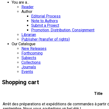
You are a...
Reader
Author
Editorial Process
Note to Authors
Submit a Project
Promotion, Distribution, Consignment
Librarian
Publisher (transfer of rights)
Our Catalogue
New Releases
Forthcoming
Subjects
Collections
Journals
Events
Shopping cart
Title
Arrêt des préparations et expéditions de commandes à partir du 
septembre. Nous vous souhaitons un bel été !