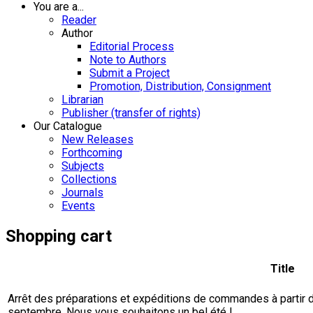
You are a...
Reader
Author
Editorial Process
Note to Authors
Submit a Project
Promotion, Distribution, Consignment
Librarian
Publisher (transfer of rights)
Our Catalogue
New Releases
Forthcoming
Subjects
Collections
Journals
Events
Shopping cart
Title
Arrêt des préparations et expéditions de commandes à partir du 
septembre. Nous vous souhaitons un bel été !