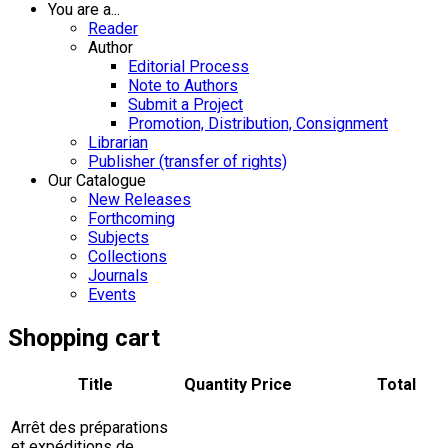
You are a...
Reader
Author
Editorial Process
Note to Authors
Submit a Project
Promotion, Distribution, Consignment
Librarian
Publisher (transfer of rights)
Our Catalogue
New Releases
Forthcoming
Subjects
Collections
Journals
Events
Shopping cart
Title
Quantity
Price
Total
Arrêt des préparations
et expéditions de