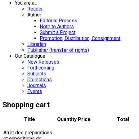
You are a...
Reader
Author
Editorial Process
Note to Authors
Submit a Project
Promotion, Distribution, Consignment
Librarian
Publisher (transfer of rights)
Our Catalogue
New Releases
Forthcoming
Subjects
Collections
Journals
Events
Shopping cart
Title
Quantity
Price
Total
Arrêt des préparations
et expéditions de