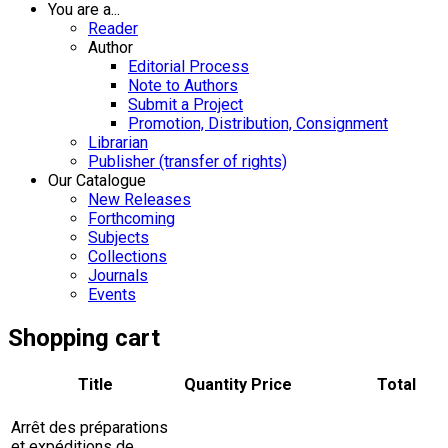
You are a...
Reader
Author
Editorial Process
Note to Authors
Submit a Project
Promotion, Distribution, Consignment
Librarian
Publisher (transfer of rights)
Our Catalogue
New Releases
Forthcoming
Subjects
Collections
Journals
Events
Shopping cart
Title
Quantity
Price
Total
Arrêt des préparations
et expéditions de