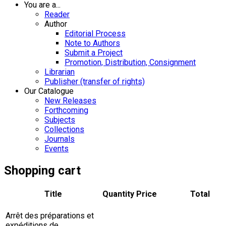
You are a...
Reader
Author
Editorial Process
Note to Authors
Submit a Project
Promotion, Distribution, Consignment
Librarian
Publisher (transfer of rights)
Our Catalogue
New Releases
Forthcoming
Subjects
Collections
Journals
Events
Shopping cart
Title
Quantity
Price
Total
Arrêt des préparations et
expéditions de