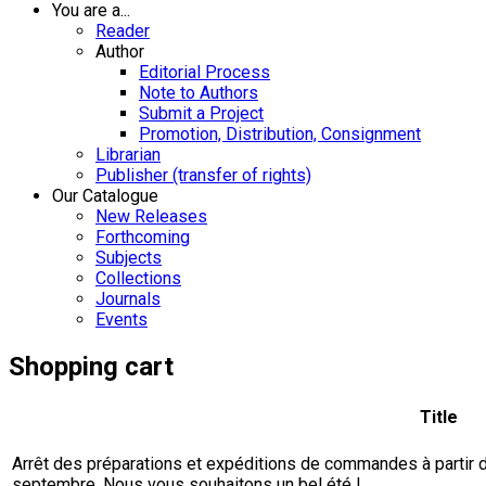
You are a...
Reader
Author
Editorial Process
Note to Authors
Submit a Project
Promotion, Distribution, Consignment
Librarian
Publisher (transfer of rights)
Our Catalogue
New Releases
Forthcoming
Subjects
Collections
Journals
Events
Shopping cart
Title
Arrêt des préparations et expéditions de commandes à partir du 
septembre. Nous vous souhaitons un bel été !