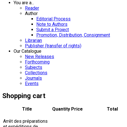
You are a...
Reader
Author
Editorial Process
Note to Authors
Submit a Project
Promotion, Distribution, Consignment
Librarian
Publisher (transfer of rights)
Our Catalogue
New Releases
Forthcoming
Subjects
Collections
Journals
Events
Shopping cart
Title
Quantity
Price
Total
Arrêt des préparations
et expéditions de