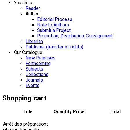
You are a...
Reader
Author
Editorial Process
Note to Authors
Submit a Project
Promotion, Distribution, Consignment
Librarian
Publisher (transfer of rights)
Our Catalogue
New Releases
Forthcoming
Subjects
Collections
Journals
Events
Shopping cart
Title
Quantity
Price
Total
Arrêt des préparations
et expéditions de