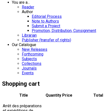
You are a...
Reader
Author
Editorial Process
Note to Authors
Submit a Project
Promotion, Distribution, Consignment
Librarian
Publisher (transfer of rights)
Our Catalogue
New Releases
Forthcoming
Subjects
Collections
Journals
Events
Shopping cart
Title
Quantity
Price
Total
Arrêt des préparations
et expéditions de