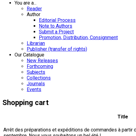
You are a...
Reader
Author
Editorial Process
Note to Authors
Submit a Project
Promotion, Distribution, Consignment
Librarian
Publisher (transfer of rights)
Our Catalogue
New Releases
Forthcoming
Subjects
Collections
Journals
Events
Shopping cart
Title
Arrêt des préparations et expéditions de commandes à partir du 
septembre. Nous vous souhaitons un bel été !